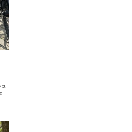
Met
ng