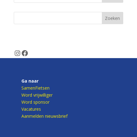
SamenFietsen
Veelgestelde vragen
Instagram
Facebook
Ga naar
SamenFietsen
Word vrijwilliger
Word sponsor
Vacatures
Aanmelden nieuwsbrief