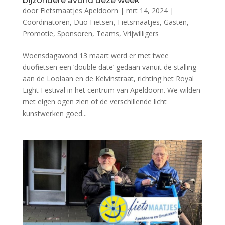
bijzondere avond deze week
door
Fietsmaatjes Apeldoorn
|
mrt 14, 2024
|
Coördinatoren
,
Duo Fietsen
,
Fietsmaatjes
,
Gasten
,
Promotie
,
Sponsoren
,
Teams
,
Vrijwilligers
Woensdagavond 13 maart werd er met twee
duofietsen een ‘double date’ gedaan vanuit de stalling
aan de Loolaan en de Kelvinstraat, richting het Royal
Light Festival in het centrum van Apeldoorn. We wilden
met eigen ogen zien of de verschillende licht
kunstwerken goed...