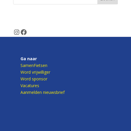
SamenFietsen
Veelgestelde vragen
Instagram
Facebook
Ga naar
SamenFietsen
Word vrijwilliger
Word sponsor
Vacatures
Aanmelden nieuwsbrief