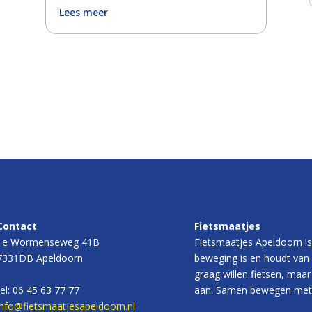
Lees meer
Contact
Fietsmaatjes
1e Wormenseweg 41B
Fietsmaatjes Apeldoorn is
7331DB Apeldoorn
beweging is en houdt van 
graag willen fietsen, maar
tel: 06 45 63 77 77
aan. Samen bewegen met 
info@fietsmaatjesapeldoorn.nl