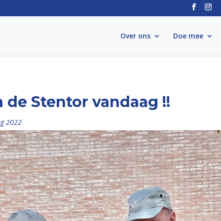
Over ons
Doe mee
n de Stentor vandaag !!
ug 2022