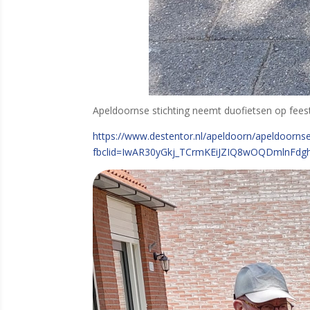
Apeldoornse stichting neemt duofietsen op feeste
https://www.destentor.nl/apeldoorn/apeldoornse-
fbclid=IwAR30yGkj_TCrmKEiJZIQ8wOQDmlnFdg