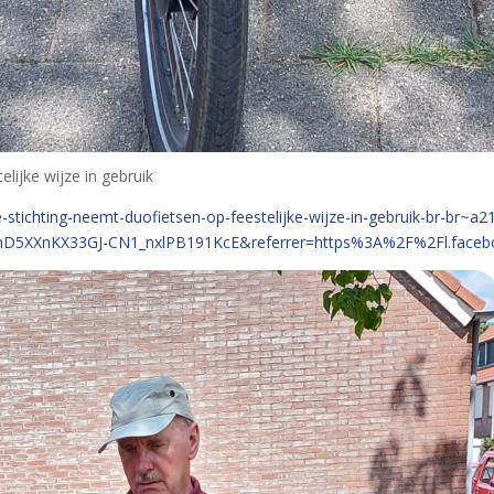
lijke wijze in gebruik
stichting-neemt-duofietsen-op-feestelijke-wijze-in-gebruik-br-br~a2
hD5XXnKX33GJ-CN1_nxlPB191KcE&referrer=https%3A%2F%2Fl.face