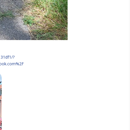
131df1/?
book.com%2F