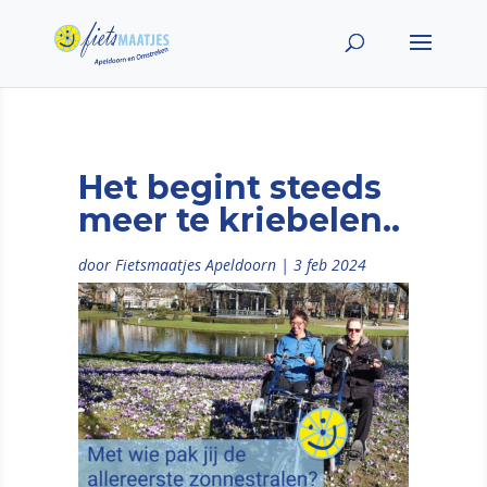
Het begint steeds
meer te kriebelen..
door
Fietsmaatjes Apeldoorn
|
3 feb 2024