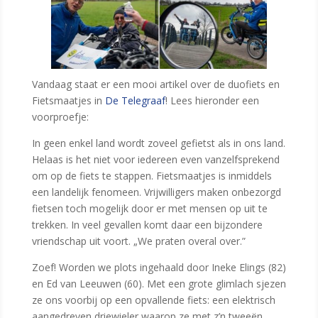
Vandaag staat er een mooi artikel over de duofiets en
Fietsmaatjes in
De Telegraaf
! Lees hieronder een
voorproefje:
In geen enkel land wordt zoveel gefietst als
in ons land.
Helaas is het niet voor iedereen even vanzelfsprekend
om op de fiets te stappen. Fietsmaatjes is inmiddels
een landelijk fenomeen. Vrijwilligers maken onbezorgd
fietsen toch mogelijk door er met mensen op uit te
trekken. In veel gevallen komt daar een bijzondere
vriendschap uit voort. „We praten overal over.”
Zoef! Worden we plots ingehaald door Ineke Elings (82)
en Ed van Leeuwen (60). Met een grote glimlach sjezen
ze ons voorbij op een opvallende fiets: een elektrisch
aangedreven driewieler waarop ze met z’n tweeën