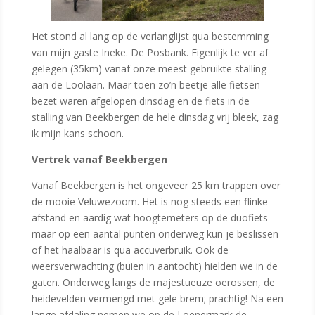
Het stond al lang op de verlanglijst qua bestemming
van mijn gaste Ineke. De Posbank. Eigenlijk te ver af
gelegen (35km) vanaf onze meest gebruikte stalling
aan de Loolaan. Maar toen zo’n beetje alle fietsen
bezet waren afgelopen dinsdag en de fiets in de
stalling van Beekbergen de hele dinsdag vrij bleek, zag
ik mijn kans schoon.
Vertrek vanaf Beekbergen
Vanaf Beekbergen is het ongeveer 25 km trappen over
de mooie Veluwezoom. Het is nog steeds een flinke
afstand en aardig wat hoogtemeters op de duofiets
maar op een aantal punten onderweg kun je beslissen
of het haalbaar is qua accuverbruik. Ook de
weersverwachting (buien in aantocht) hielden we in de
gaten. Onderweg langs de majestueuze oerossen, de
heidevelden vermengd met gele brem; prachtig! Na een
lange afdaling nemen we op de Loenermark de