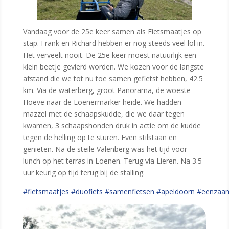
Vandaag voor de 25e keer samen als Fietsmaatjes op
stap. Frank en Richard hebben er nog steeds veel lol in.
Het verveelt nooit. De 25e keer moest natuurlijk een
klein beetje gevierd worden. We kozen voor de langste
afstand die we tot nu toe samen gefietst hebben, 42.5
km. Via de waterberg, groot Panorama, de woeste
Hoeve naar de Loenermarker heide. We hadden
mazzel met de schaapskudde, die we daar tegen
kwamen, 3 schaapshonden druk in actie om de kudde
tegen de helling op te sturen. Even stilstaan en
genieten. Na de steile Valenberg was het tijd voor
lunch op het terras in Loenen. Terug via Lieren. Na 3.5
uur keurig op tijd terug bij de stalling.
#fietsmaatjes
#duofiets
#samenfietsen
#apeldoorn
#eenzaa